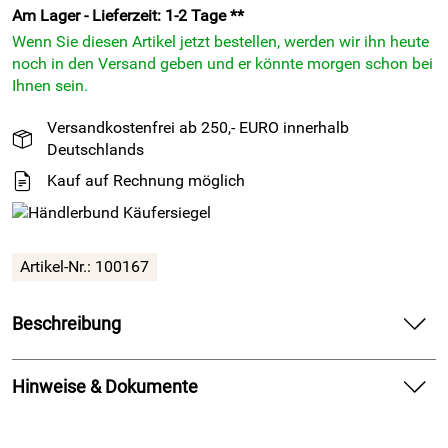
Am Lager - Lieferzeit: 1-2 Tage **
Wenn Sie diesen Artikel jetzt bestellen, werden wir ihn heute
noch in den Versand geben und er könnte morgen schon bei
Ihnen sein.
Versandkostenfrei ab 250,- EURO innerhalb
Deutschlands
Kauf auf Rechnung möglich
Artikel-Nr.: 100167
Beschreibung
Butyl-Nageldichtband mit reißfester Spezialfolie - EGOTAPE
4000 - selbstklebend 1 mm x 150 mm x 10m - schwarz
Hinweise & Dokumente
EGOTAPE 4000 ist ein selbstklebendes,
Dokumente zum Download:
volumenbeständiges, nagelsicheres Butyl-Dichtungsband,