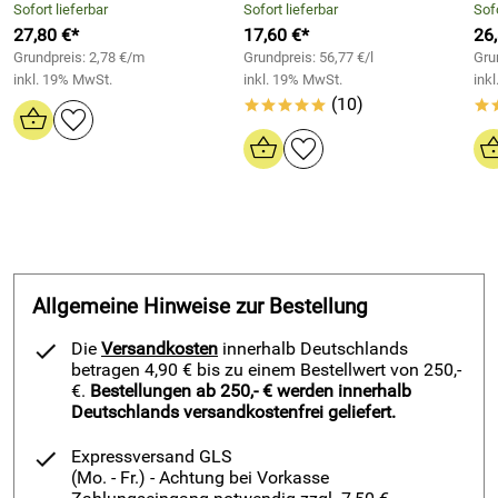
Sofort lieferbar
Sofort lieferbar
Sofo
Durch hervorragende UV-, Alterungs-,
27,80 €*
17,60 €*
26
Witterungsbeständigkeit ist dieses nagel- und
Grundpreis: 2,78 €/m
Grundpreis: 56,77 €/l
Gru
durchschraubsichere Butyldichtungsband für den Innen-,
inkl. 19% MwSt.
inkl. 19% MwSt.
ink
sowie Außenbereich geeignet.
(10)
*****
*
Ob beim Abdichten von Anschlussfugen, Dächern, Terrassen
und Balkonen, bei Lichtkuppeln und Garagendächern ist die
auf das Butyl kreuzlaminierte Spezialfolie von großem
Vorteil. Sie ist enorm Reißfest, hält extrem gut und dichtet
zuverlässig ab. Das dürften auch die Gründe sein, weshalb
dieses nagelsichere Butyl-Dichtungsband im Handwerk bei
Rohr-, / Lüftungsleitungen im Heizungs-, Klimaanlagen- und
Allgemeine Hinweise zur Bestellung
Lüftungsbau verwendet wird.
Die
Versandkosten
innerhalb Deutschlands
Beim Neubau und Renovieren von Wohnungen und Häuser
betragen 4,90 € bis zu einem Bestellwert von 250,-
wird EGOTAPE 4000 Butyldichtband zur Abdichtung von
€.
Bestellungen ab 250,- € werden innerhalb
erdberührenden Bauteilen (z.B. gegen Bodenfeuchte und
Deutschlands versandkostenfrei geliefert.
nicht drückendes Wasser, bei Übergängen, An-und
Expressversand GLS
Abschlüssen) verwendet.
(Mo. - Fr.)
- Achtung bei Vorkasse