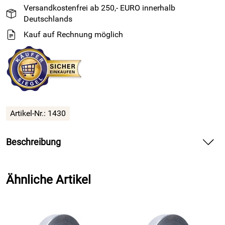
Versandkostenfrei ab 250,- EURO innerhalb
Deutschlands
Kauf auf Rechnung möglich
Artikel-Nr.: 1430
Beschreibung
Aluminiumklebeband aus 99% Alu - 25m Rolle - 40mm
Breite
- 0,1mm stark
Ähnliche Artikel
Unser hochwertiges, 0,1 mm dickes Aluminium-Klebeband
besteht zu 99% aus Aluminium. Durch den extrem hohen
Aluminiumanteil ist das Alu-Klebeband hervorragend als
Dampfsperre bei Kühlgeräten, als Witterungsschutz oder für