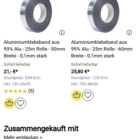
Reparaturen geeignet.
Unser spezieller Acrylatkleber sorgt für lang anhaltende,
hervorragende Haftkraft, auch auf schlechteren
Untergründen.
Aluminiumklebeband aus
Aluminiumklebeband aus
Da unser Aluminium-Klebeband Temperaturen von -40°C bis
99% Alu - 25m Rolle - 50mm
99% Alu - 25m Rolle - 60mm
+120°C, kurzfristig sogar +150°C aushält, wird es häufig als
Breite - 0,1mm stark
Breite - 0,1mm stark
Witterungsschutz, zum Abdichten, oder als Dampfsperre in
speziellen Bereichen, wie z. B. über Spülmaschinen
Sofort lieferbar
Sofort lieferbar
verwendet.
21,- €*
25,80 €*
Grundpreis: 0,84 €/m
Grundpreis: 1,03 €/m
Die Reinheit von 99% blankem Aluminium sorgt für
inkl. 19% MwSt.
inkl. 19% MwSt.
ausgezeichnete Wärme- und Lichtstrahlen-Reflektion, was
(5)
*****
den Anwendungsbereich dieses Aluminium-Klebebandes
stark ausweitet.
Wir verwenden Silikonpapier zur Trennung und leichten
Ablösung unseres speziellen Acrylatklebers. So können Sie
Zusammengekauft mit
das Alu-Klebeband leicht abziehen, was in winkligen, oder
sonst schwierigen Klebebereichen von Vorteil ist.
Mehr entdecken >