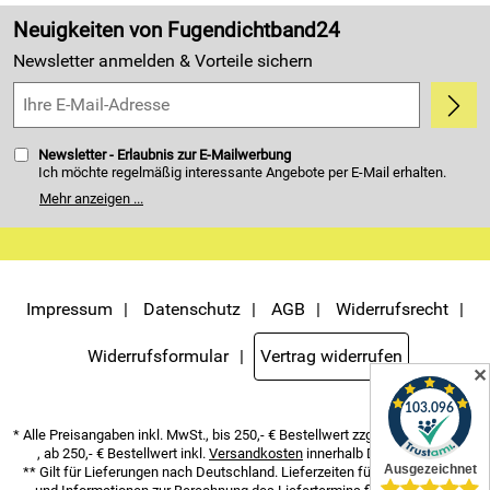
Made in Germany
Neuigkeiten von Fugendichtband24
Kundenbewertungen (4.405)
Newsletter anmelden & Vorteile sichern
5,0/5
*****
Newsletter - Erlaubnis zur E-Mailwerbung
Ich möchte regelmäßig interessante Angebote per E-Mail erhalten.
Meine E-Mail-Adresse wird nicht an andere Unternehmen
Mehr anzeigen ...
weitergegeben. Zu statistischen Zwecken wird in anonymer Form
ausgewertet, welche Links im Newsletter geklickt werden. Dabei ist
nicht erkennbar, welche konkrete Person geklickt hat. Diese
Einwilligung zur Nutzung meiner E-Mail- Adresse für Werbezwecke
kann ich jederzeit mit Wirkung für die Zukunft widerrufen. Die
Möglichkeit hierzu finden Sie unter dem Link "Newsletter" im
Servicemenü unten rechts, oder indem Sie den Link "Abmelden" am
Impressum
Datenschutz
AGB
Widerrufsrecht
Ende des Newsletters anklicken. Die
Datenschutzerklärung
habe ich
zur Kenntnis genommen.
Widerrufsformular
Vertrag widerrufen
✕
* Alle Preisangaben inkl. MwSt., bis 250,- € Bestellwert zzgl.
Versandkosten
, ab 250,- € Bestellwert inkl.
Versandkosten
innerhalb Deutschlands
** Gilt für Lieferungen nach Deutschland. Lieferzeiten für andere Länder