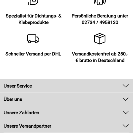
Spezialist für Dichtungs- &
Persönliche Beratung unter
Klebeprodukte
02734 / 4958130
Schneller Versand per DHL
Versandkostenfrei ab 250,-
€ brutto in Deutschland
Unser Service
Kontakt
Über uns
Newsletter
Unsere Bestseller
Unsere Zahlarten
Zahlung und Versand
Marken
Kundenlogin
Unsere Versandpartner
Neu