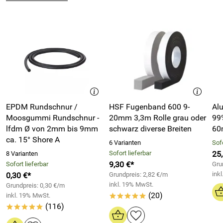
Technische Daten des Alu-Klebebandes 40mm Breite:
Material: Aluminiumfolie
Breite Alu-Klebeband: 40mm
Reinheit Aluminium: 99%
Dicke Aluminium: 0,1mm
Klebstoff: Acrylatkleber
Abdeckpapier: Silikonpapier
EPDM Rundschnur /
HSF Fugenband 600 9-
Al
Schälfestigkeit i.A. DIN EN 1939:1966 auf Stahl bei 20°C:
Moosgummi Rundschnur -
20mm 3,3m Rolle grau oder
99%
20N/25mm
lfdm Ø von 2mm bis 9mm
schwarz diverse Breiten
60
ca. 15° Shore A
Scherfestigkeit i.A. DIN EN 1943:1996 auf Stahl bei 20°C:
6 Varianten
Sofo
15N/625mm²
Sofort lieferbar
25
8 Varianten
9,30 €*
Sofort lieferbar
Temperaturbeständigkeit: -40°C bis +120°C, kurzfristig
Gru
ink
0,30 €*
Grundpreis: 2,82 €/m
+150°C
inkl. 19% MwSt.
Grundpreis: 0,30 €/m
(20)
inkl. 19% MwSt.
*****
(116)
*****
Hersteller: Fugendichtband24 GmbH, Hommeswiese 43