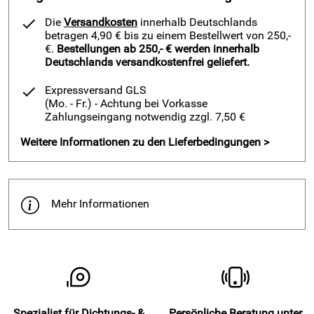
2H Sanitär-Abdichtband - Industrie u. Handwerks Qualität
wird für schnelle und zuverlässige Abdichtung in Sanitär-
Die
Versandkosten
innerhalb Deutschlands
und Feuchtraumbereichen verarbeitet.
betragen 4,90 € bis zu einem Bestellwert von 250,-
€.
Bestellungen ab 250,- € werden innerhalb
2H Sanitär-Abdichtband - Industrie u. Handwerks Qualität -
Deutschlands versandkostenfrei geliefert.
ist hochwertig verarbeitet und für den professionellen
Einsatz in Handwerksbetrieben hergestellt. Hier sind die
Expressversand GLS
(Mo. - Fr.)
- Achtung bei Vorkasse
Anforderungen bezüglich hoher Reißfestigkeit, Langlebigkeit
Zahlungseingang notwendig zzgl. 7,50 €
und schnelle, sowie einfache Verarbeitung extrem hoch.
Weitere Informationen zu den Lieferbedingungen >
Vorteile - 2H Sanitärdichtband / Abdichtband / Dichtbahn
300
- 1m x 30m
Bis -5 °C einsatzbereit
Mehr Informationen
wasserdicht
schnelle und sichere Abdichtung
sehr hohe Flexibilität
hohe Reißfestigkeit
dampfbremsend
Spezialist für Dichtungs- &
Persönliche Beratung unter